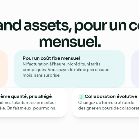
and assets
, pour un c
Facture d’avril
Facture d’avril
Période
Période
Avril
Avril
Plan
Plan
“Un peu”
“Un peu”
(x1)
(x1)
Facturé aujourd’hui
Facturé aujourd’hui
990€
990€
Facturé le mois précédent
Facturé le mois précédent
990€
990€
mensuel.
Pour un coût fixe mensuel
Facture d’avril
Période
Avril
Ni facturation à l’heure, ni crédits, ni tarifs
Plan
“Un peu”
(x1)
compliqués. Vous payez le même prix chaque
Facturé aujourd’hui
990€
mois, sans surprise.
Facturé le mois précédent
990€
ême qualité, prix allégé
Collaboration évolutive
êmes talents mais un meilleur
Changez de formule et/ou de
e. On fait mieux, pour moins.
designer en cours de collaborat