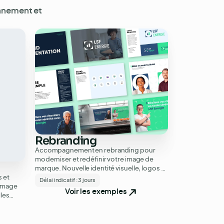
nnement et
Rebranding
Accompagnement en rebranding pour
moderniser et redéfinir votre image de
marque. Nouvelle identité visuelle, logos et
 et
supports adaptés à vos ambitions.
Délai indicatif :
3 jours
 image
Voir les exemples
les
 print.