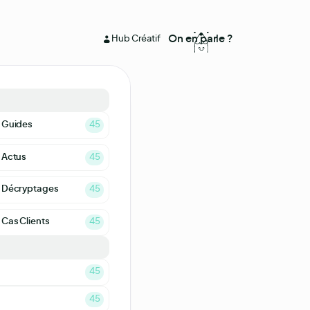
On en parle ?
Hub Créatif
ions & Pictos
ité avec
Guides
45
s animés
Actus
45
sets
en illimité grâce à
Décryptages
45
s digitales
Cas Clients
45
gn & UX/UI
45
 imprimés
45