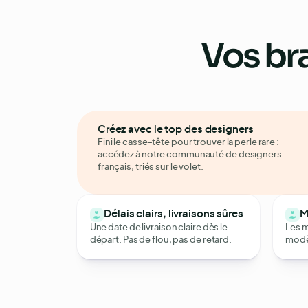
Vos
br
Créez avec le top des designers
Fini le casse-tête pour trouver la perle rare :
accédez à notre communauté de designers
français, triés sur le volet.
Délais clairs, livraisons sûres
M
Une date de livraison claire dès le
Les m
départ. Pas de flou, pas de retard.
modèl