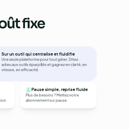
oût fixe
Sur un outil qui centralise et fluidifie
Bienvenue Théo !
Une seule plateforme pour tout gérer. Dites
Profils de marque
Messagerie intégrée
Stockage de fichiers
Histo
adieu aux outils éparpillés et gagnez en clarté, en
vitesse, en efficacité.
Pause simple, reprise fluide
Plus de besoins ? Mettez votre
ion.
abonnement sur pause.