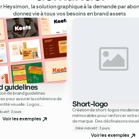
r Heysimon, la solution graphique à la demande par abo
donnez vie à tous vos besoins en
brand assets
d guidelines
ion de brand guidelines
es pour assurer la cohérence de
Short-logo
entité visuelle. Logos,
Création de short-logos modernes
hies, couleurs et usages définis
icatif :
3 jours
mémorables pour renforcer votre
nforcer votre marque.
Voir les exemples
de marque. Des déclinaisons visuel
adaptées à vos supports digitaux et
Délai indicatif :
3 jours
Voir les exemples