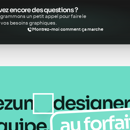
vez encore des questions ?
ogrammons un petit appel pour faire le
r vos besoins graphiques.
Montrez-moi comment ça marche
ez
un
designe
au forfai
quipe,