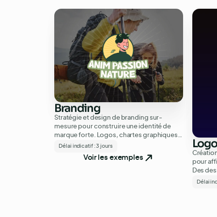
Branding
Stratégie et design de branding sur-
mesure pour construire une identité de
marque forte. Logos, chartes graphiques
Log
et univers visuels cohérents et
Délai indicatif :
3 jours
mémorables.
Créatio
Voir les exemples
pour aff
Des des
qui refl
Délai ind