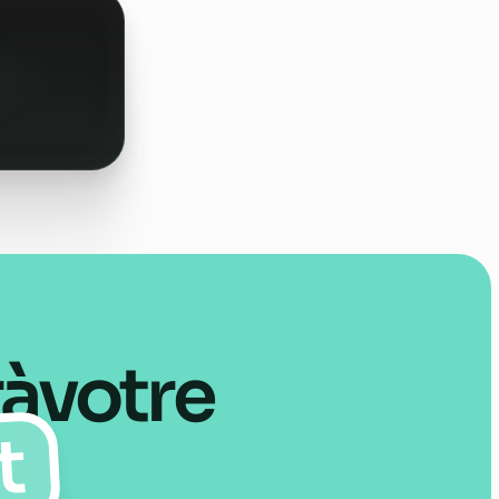
r
à
votre
t