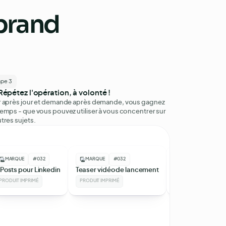
brand
ape 3
Répétez l'opération, à volonté !
r après jour et demande après demande, vous gagnez
emps - que vous pouvez utiliser à vous concentrer sur
tres sujets.
MARQUE
#032
MARQUE
#032
MARQUE
#032
 Posts pour Linkedin
Teaser vidéo de lancement
Signature d’e-m
PRODUIT IMPRIMÉ
PRODUIT IMPRIMÉ
PRODUIT IMPRIMÉ