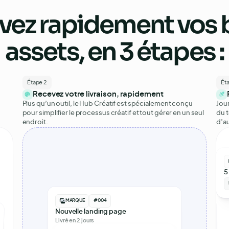
vez rapidement vos
assets
, en 3 étapes :
Étape 2
Ét
Recevez votre livraison, rapidement
Plus qu’un outil, le Hub Créatif est spécialement conçu
Jou
pour simplifier le processus créatif et tout gérer en un seul
du t
endroit.
d’au
5
MARQUE
#004
Nouvelle landing page
MARQUE
#032
MARQUE
#032
Livré en 2 jours
le feature
Template Newsletter de mail
Brochure tarifaire