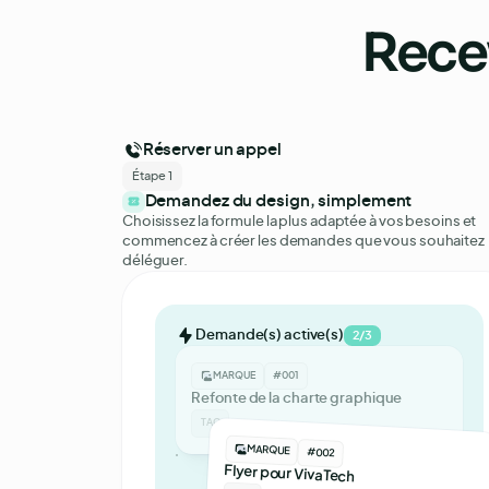
Rece
Réserver un appel
Étape 1
Demandez du design, simplement
Choisissez la formule la plus adaptée à vos besoins et
commencez à créer les demandes que vous souhaitez
déléguer.
Demande(s) active(s)
2/3
MARQUE
#001
Refonte de la charte graphique
TAG
MARQUE
MARQUE
#032
#002
Flyer pour VivaTech
Maquette pour une nouvel