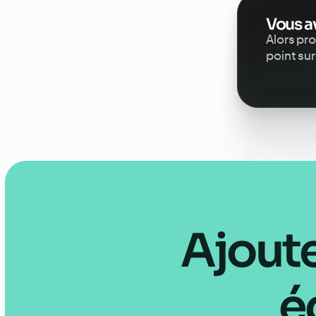
Vous a
Alors pr
point su
Ajout
é