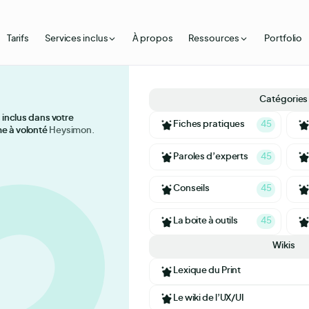
Tarifs
Services inclus
À propos
Ressources
Portfolio
Catégories
Illustrat
rand assets
, en illim
 inclus dans votre
 inclus dans votre
Fiches pratiques
45
 à volonté Heysimon.
 à volonté
Création
Heysimon.
Paroles d’experts
45
Brand as
nd guidelines
;
;
Short-logo
;
... donnez vie à vos besoins 
Conseils
45
notre service graphique par abonnement.
Ils nous font confiance
Création
La boite à outils
45
Wikis
Webdesi
Lexique du Print
Produits
Le wiki de l’UX/UI