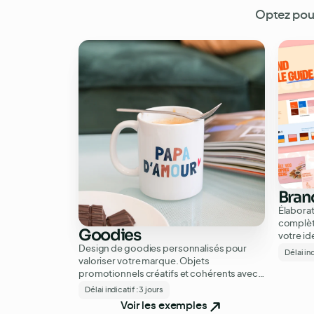
Optez pou
Bran
Élaborat
complèt
Goodies
votre id
Design de goodies personnalisés pour
typograp
Délai ind
valoriser votre marque. Objets
pour re
promotionnels créatifs et cohérents avec
votre identité visuelle, adaptés à tous vos
Délai indicatif :
3 jours
événements.
Voir les exemples