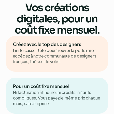
Vos
créations
digitales
, pour un
coût fixe mensuel.
Créez avec le top des designers
Facture d’avril
Facture d’avril
Fini le casse-tête pour trouver la perle rare :
Période
Période
Avril
Avril
accédez à notre communauté de designers
Plan
Plan
“Un peu”
“Un peu”
(x1)
(x1)
Facturé aujourd’hui
Facturé aujourd’hui
990€
990€
français, triés sur le volet.
Facturé le mois précédent
Facturé le mois précédent
990€
990€
Facture d’avril
Pour un coût fixe mensuel
Période
Avril
Ni facturation à l’heure, ni crédits, ni tarifs
Plan
“Un peu”
(x1)
compliqués. Vous payez le même prix chaque
Facturé aujourd’hui
990€
Facturé le mois précédent
990€
mois, sans surprise.