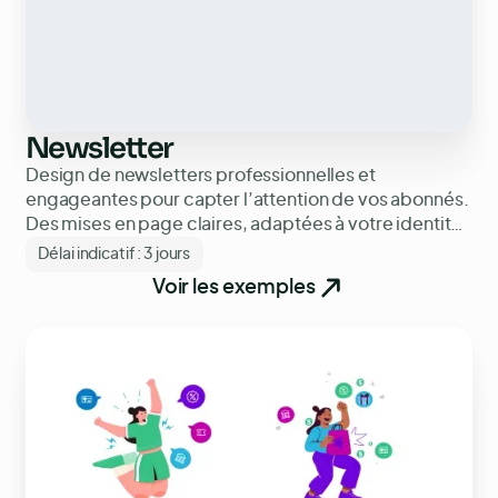
Newsletter
Design de newsletters professionnelles et
engageantes pour capter l’attention de vos abonnés.
Des mises en page claires, adaptées à votre identité
visuelle et à vos objectifs marketing.
Délai indicatif :
3 jours
Voir les exemples