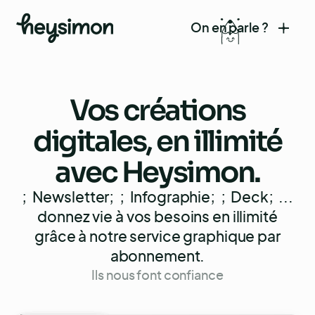
On en parle ?
Vos
créations
digitales
, en illimité
avec Heysimon.
;
Newsletter
;
;
Infographie
;
;
Deck
;
...
donnez vie à vos besoins en illimité
grâce à notre service graphique par
abonnement.
Ils nous font confiance