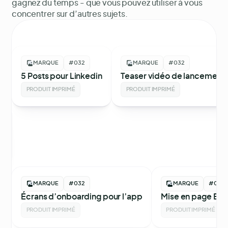
gagnez du temps - que vous pouvez utiliser à vous
concentrer sur d’autres sujets.
MARQUE
#032
MARQUE
#032
5 Posts pour Linkedin
Teaser vidéo de lancement
PRODUIT IMPRIMÉ
PRODUIT IMPRIMÉ
e
MARQUE
#032
MARQUE
#032
Écrans d’onboarding pour l’app
Mise en page E-
PRODUIT IMPRIMÉ
PRODUIT IMPRIMÉ