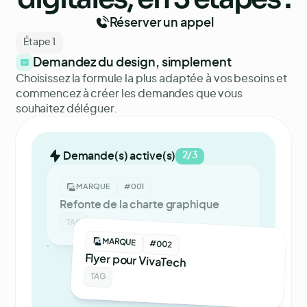
Réserver un appel
Étape 1
Demandez du design, simplement
Choisissez la formule la plus adaptée à vos besoins et
commencez à créer les demandes que vous
souhaitez déléguer.
Demande(s) active(s)
2/3
MARQUE
#001
Refonte de la charte graphique
TAG
MARQUE
#002
Flyer pour VivaTech
TAG