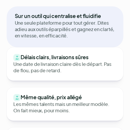
Bienvenue Théo !
Sur un outil qui centralise et fluidifie
Profils de marque
Messagerie intégrée
Stockag
Une seule plateforme pour tout gérer. Dites
adieu aux outils éparpillés et gagnez en clarté,
en vitesse, en efficacité.
Délais clairs, livraisons sûres
Une date de livraison claire dès le départ. Pas
de flou, pas de retard.
Même qualité, prix allégé
Les mêmes talents mais un meilleur modèle.
On fait mieux, pour moins.