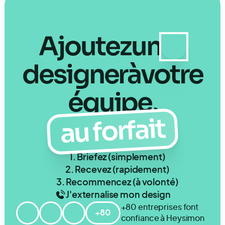
Ajoutez
un
designer
à
votre
équipe,
au forfait
1. Briefez (simplement)
2. Recevez (rapidement)
3. Recommencez (à volonté)
J'externalise mon design
+80 entreprises font
+80
confiance à Heysimon