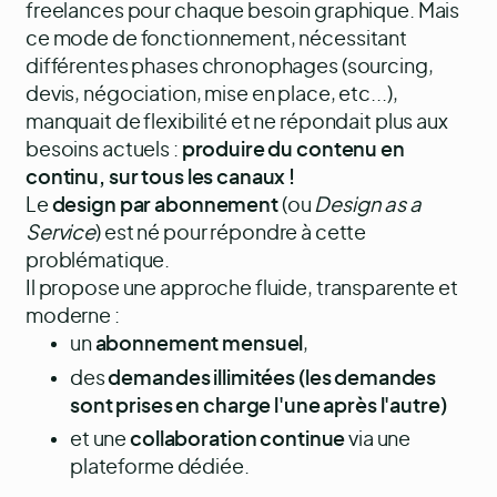
freelances pour chaque besoin graphique. Mais
ce mode de fonctionnement, nécessitant
différentes phases chronophages (sourcing,
devis, négociation, mise en place, etc...),
manquait de flexibilité et ne répondait plus aux
besoins actuels :
produire du contenu en
continu, sur tous les canaux !
Le
design par abonnement
(ou
Design as a
Service
) est né pour répondre à cette
problématique.
Il propose une approche fluide, transparente et
moderne :
un
abonnement mensuel
,
des
demandes illimitées (les demandes
sont prises en charge l'une après l'autre)
et une
collaboration continue
via une
plateforme dédiée.