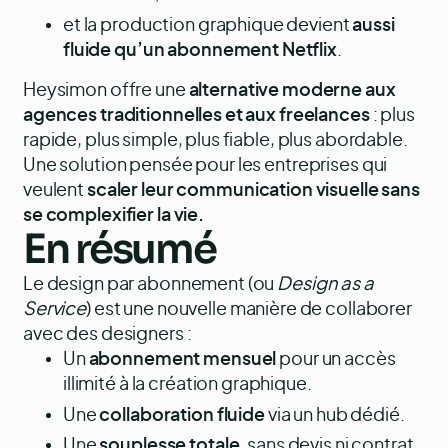
et la production graphique devient
aussi
fluide qu’un abonnement Netflix
.
Heysimon offre une
alternative moderne aux
agences traditionnelles et aux freelances
: plus
rapide, plus simple, plus fiable, plus abordable.
Une solution pensée pour les entreprises qui
veulent
scaler leur communication visuelle sans
se complexifier la vie.
En résumé
Le design par abonnement (ou
Design as a
Service
) est une nouvelle manière de collaborer
avec des designers :
Un
abonnement mensuel
pour un accès
illimité à la création graphique.
Une
collaboration fluide
via un hub dédié.
Une
souplesse totale
, sans devis ni contrat