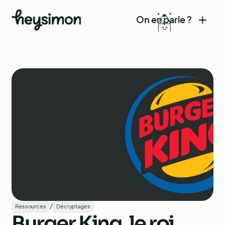
On en parle ?
/
Ressources
Décryptages
Burger King, le roi