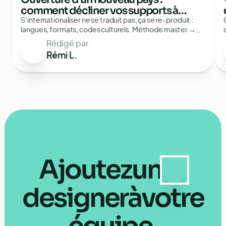
comment décliner vos supports à
l'international
S'internationaliser ne se traduit pas, ça se re-produit :
langues, formats, codes culturels. Méthode master →
déclinaisons pour tenir le flux multiplié.
Rédigé par
Rémi L.
Ajoutez
un
designer
à
votre