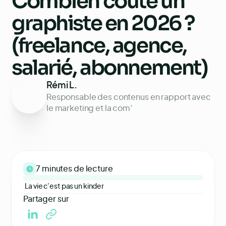
Combien coûte un
graphiste en 2026 ?
(freelance, agence,
salarié, abonnement)
Rémi L.
Responsable des contenus en rapport avec
le marketing et la com’
7 minutes
de lecture
La vie c'est pas un kinder
Partager sur