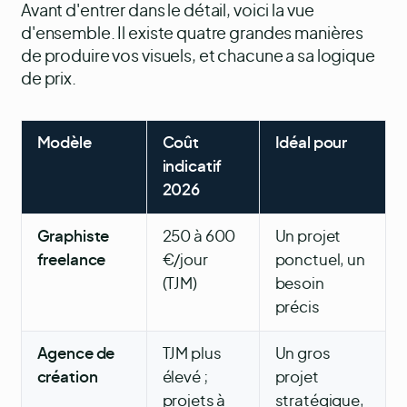
Avant d'entrer dans le détail, voici la vue
d'ensemble. Il existe quatre grandes manières
de produire vos visuels, et chacune a sa logique
de prix.
Modèle
Coût
Idéal pour
indicatif
2026
Graphiste
250 à 600
Un projet
freelance
€/jour
ponctuel, un
(TJM)
besoin
précis
Agence de
TJM plus
Un gros
création
élevé ;
projet
projets à
stratégique,