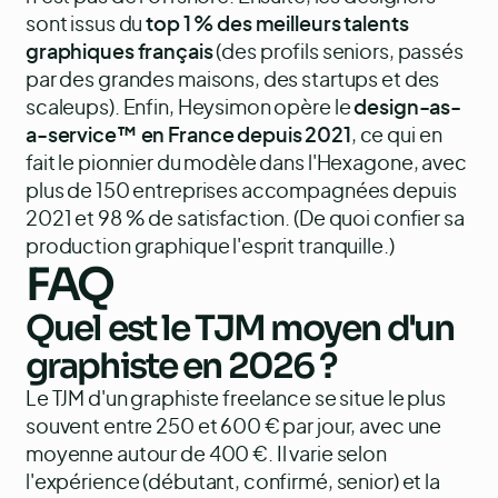
sont issus du
top 1 % des meilleurs talents
graphiques français
(des profils seniors, passés
par des grandes maisons, des startups et des
scaleups). Enfin, Heysimon opère le
design-as-
a-service™ en France depuis 2021
, ce qui en
fait le pionnier du modèle dans l'Hexagone, avec
plus de 150 entreprises accompagnées depuis
2021 et 98 % de satisfaction. (De quoi confier sa
production graphique l'esprit tranquille.)
FAQ
Quel est le TJM moyen d'un
graphiste en 2026 ?
Le TJM d'un graphiste freelance se situe le plus
souvent entre 250 et 600 € par jour, avec une
moyenne autour de 400 €. Il varie selon
l'expérience (débutant, confirmé, senior) et la