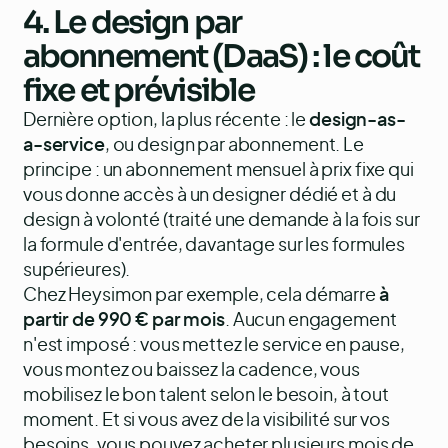
4. Le design par
abonnement (DaaS) : le coût
fixe et prévisible
Dernière option, la plus récente : le
design-as-
a-service
, ou design par abonnement. Le
principe : un abonnement mensuel à prix fixe qui
vous donne accès à un designer dédié et à du
design à volonté (traité une demande à la fois sur
la formule d'entrée, davantage sur les formules
supérieures).
Chez Heysimon par exemple, cela démarre
à
partir de 990 € par mois
. Aucun engagement
n'est imposé : vous mettez le service en pause,
vous montez ou baissez la cadence, vous
mobilisez le bon talent selon le besoin, à tout
moment. Et si vous avez de la visibilité sur vos
besoins, vous pouvez acheter plusieurs mois de