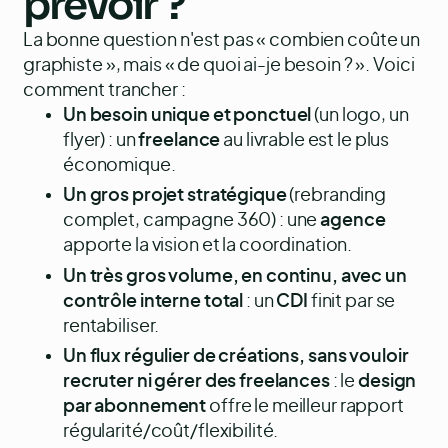
prévoir ?
La bonne question n'est pas « combien coûte un
graphiste », mais « de quoi ai-je besoin ? ». Voici
comment trancher :
Un besoin unique et ponctuel
(un logo, un
flyer) : un
freelance
au livrable est le plus
économique.
Un gros projet stratégique
(rebranding
complet, campagne 360) : une
agence
apporte la vision et la coordination.
Un très gros volume, en continu, avec un
contrôle interne total
: un
CDI
finit par se
rentabiliser.
Un flux régulier de créations, sans vouloir
recruter ni gérer des freelances
: le
design
par abonnement
offre le meilleur rapport
régularité/coût/flexibilité.