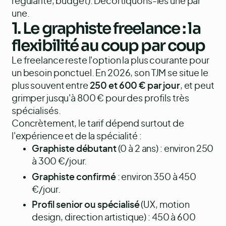
régularité, budget). Décortiquons-les une par
une.
1. Le graphiste freelance : la
flexibilité au coup par coup
Le freelance reste l'option la plus courante pour
un besoin ponctuel. En 2026, son TJM se situe le
plus souvent entre
250 et 600 € par jour
, et peut
grimper jusqu'à 800 € pour des profils très
spécialisés.
Concrètement, le tarif dépend surtout de
l'expérience et de la spécialité :
Graphiste débutant
(0 à 2 ans) : environ 250
à 300 €/jour.
Graphiste confirmé
: environ 350 à 450
€/jour.
Profil senior ou spécialisé
(UX, motion
design, direction artistique) : 450 à 600