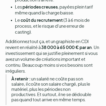
production s'arrête.
Les
périodes creuses
, payées plein tarif
même quand la charge baisse.
Le
coût du recrutement
(3 à 6 mois de
process, et le risque d'une erreur de
casting).
Additionnez tout ça, et un graphiste en CDI
revient en réalité à
38 000 à 65 000 € par an
. Un
investissement qui se justifie pleinement si vous
avez un volume de créations important et
continu. Beaucoup moins si vos besoins sont
irréguliers.
À retenir :
un salarié ne coûte pas son
salaire, il coûte son salaire chargé, plus le
matériel, plus les périodes non
productives. Et surtout, il ne se dédouble
pas quand tout arrive en même temps.