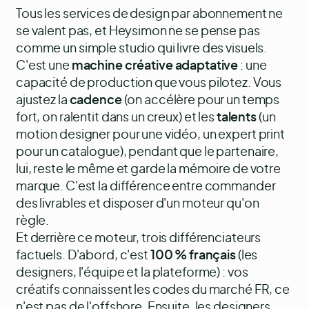
Tous les services de design par abonnement ne
se valent pas, et Heysimon ne se pense pas
comme un simple studio qui livre des visuels.
C'est une
machine créative adaptative
: une
capacité de production que vous pilotez. Vous
ajustez la
cadence
(on accélère pour un temps
fort, on ralentit dans un creux) et les
talents
(un
motion designer pour une vidéo, un expert print
pour un catalogue), pendant que le partenaire,
lui, reste le même et garde la mémoire de votre
marque. C'est la différence entre commander
des livrables et disposer d'un moteur qu'on
règle.
Et derrière ce moteur, trois différenciateurs
factuels. D'abord, c'est
100 % français
(les
designers, l'équipe et la plateforme) : vos
créatifs connaissent les codes du marché FR, ce
n'est pas de l'offshore. Ensuite, les designers