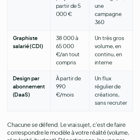
partir de 5
une
000 €
campagne
360
Graphiste
38 000 à
Un très gros
salarié (CDI)
65 000
volume, en
€/an tout
continu, en
compris
interne
Design par
À partir de
Un flux
abonnement
990
régulier de
(DaaS)
€/mois
créations,
sans recruter
Chacune se défend. Le vrai sujet, c'est de faire
correspondre le modèle à votre réalité (volume,