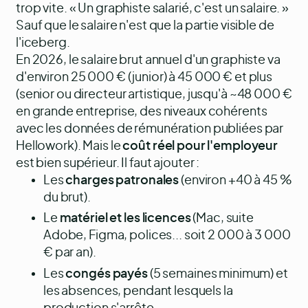
trop vite. « Un graphiste salarié, c'est un salaire. »
Sauf que le salaire n'est que la partie visible de
l'iceberg.
En 2026, le salaire brut annuel d'un graphiste va
d'environ 25 000 € (junior) à 45 000 € et plus
(senior ou directeur artistique, jusqu'à ~48 000 €
en grande entreprise, des niveaux cohérents
avec les
données de rémunération publiées par
Hellowork
). Mais le
coût réel pour l'employeur
est bien supérieur. Il faut ajouter :
Les
charges patronales
(environ +40 à 45 %
du brut).
Le
matériel et les licences
(Mac, suite
Adobe, Figma, polices... soit 2 000 à 3 000
€ par an).
Les
congés payés
(5 semaines minimum) et
les absences, pendant lesquels la