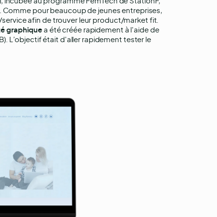
e), incubée au programme FemTech de StationF,
nt. Comme pour beaucoup de jeunes entreprises,
/service afin de trouver leur product/market fit.
ité graphique
a été créée rapidement à l'aide de
L’objectif était d'aller rapidement tester le