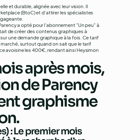
lle et durable, alignée avec leur vision. Il
arketplace (BtoC) et d’attirer les spécialistes
engageante.
é, Parency a opté pour l’abonnement "Un peu" à
ait de créer des contenus graphiques à
 sur une demande graphique à la fois. Ce tarif
 marché, surtout quand on sait que le tarif
nce avoisine les 400€, rendant ainsi Heysimon
mois après mois,
ion de Parency
ent graphisme
on.
s) :
Le premier mois