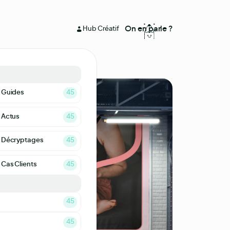
On en parle ?
Hub Créatif
ions & Pictos
Guides
45
s animés
Actus
45
sets
Décryptages
45
s digitales
Cas Clients
45
gn & UX/UI
45
 imprimés
45