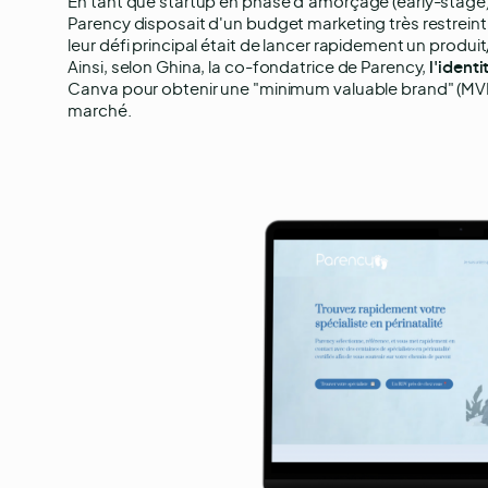
En tant que startup en phase d’amorçage (early-stag
Parency disposait d'un budget marketing très restrei
leur défi principal était de lancer rapidement un produit
Ainsi, selon Ghina, la co-fondatrice de Parency,
l'ident
Canva pour obtenir une "minimum valuable brand" (MVB). 
marché.