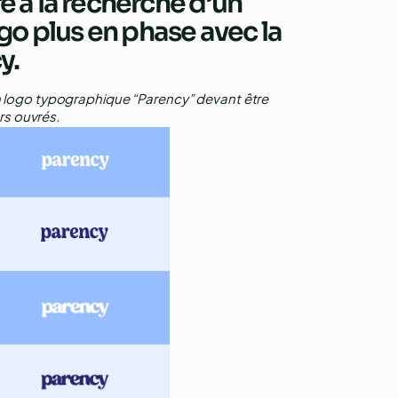
 à la recherche d’un
go plus en phase avec la
y.
un logo typographique “Parency” devant être
urs ouvrés.