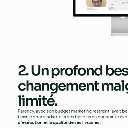
2. Un profond be
changement malg
limité.
Parency, avec son budget marketing restreint, avait be
flexible pour s'adapter à ses besoins en constante évo
d’exécution et la qualité de ses livrables.