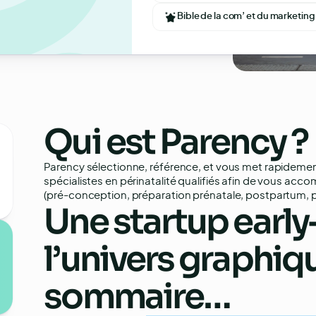
Bible de la com’ et du marketing
e
Qui est Parency ?
Parency sélectionne, référence, et vous met rapideme
spécialistes en périnatalité qualifiés afin de vous acco
(pré-conception, préparation prénatale, postpartum, pu
Une startup early
l’univers graphiq
sommaire…