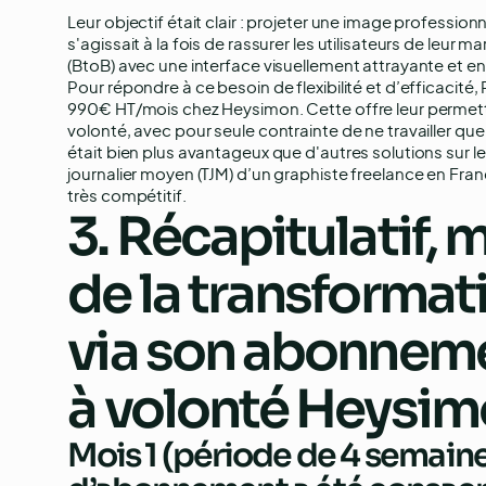
Leur objectif était clair : projeter une image professionne
s'agissait à la fois de rassurer les utilisateurs de leur m
(BtoB) avec une interface visuellement attrayante et 
Pour répondre à ce besoin de flexibilité et d’efficacit
990€ HT/mois chez Heysimon. Cette offre leur permett
volonté, avec pour seule contrainte de ne travailler que
était bien plus avantageux que d'autres solutions sur le
journalier moyen (TJM) d’un graphiste freelance en Fra
très compétitif.
3. Récapitulatif, 
de la transformat
via son abonnem
à volonté Heysim
Mois 1 (période de 4 semaine