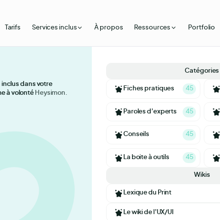
Tarifs
Services inclus
À propos
Ressources
Portfolio
Catégories
Illustrat
 inclus dans votre
 inclus dans votre
ncy a
Fiches pratiques
45
 à volonté Heysimon.
 à volonté
Création
Paroles d’experts
45
identité et
Brand as
Conseils
45
 quelques
Création
La boite à outils
45
service de
Wikis
Webdesi
lonté
Lexique du Print
Produits
Le wiki de l’UX/UI