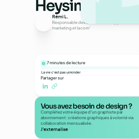
Heysimon ?
Rémi L.
Responsable des contenus en rapport avec l
marketing et la com’
7 minutes
de lecture
La vie c'est pas un kinder
Partager sur
Vous avez besoin de design ?
Complétez votre équipe d’un graphiste par
abonnement : créations graphiques à volonté via
collaboration mensualisée.
J'externalise