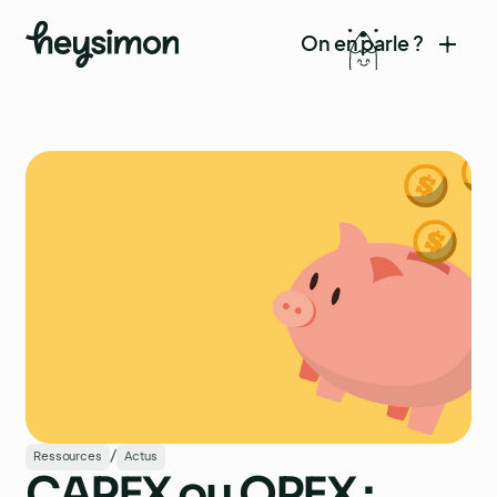
On en parle ?
/
Ressources
Actus
CAPEX ou OPEX :