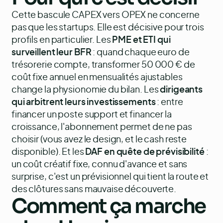
Cette bascule CAPEX vers OPEX ne concerne
pas que les startups. Elle est décisive pour trois
profils en particulier. Les
PME et ETI qui
surveillent leur BFR
: quand chaque euro de
trésorerie compte, transformer 50 000 € de
coût fixe annuel en mensualités ajustables
change la physionomie du bilan. Les
dirigeants
qui arbitrent leurs investissements
: entre
financer un poste support et financer la
croissance, l'abonnement permet de ne pas
choisir (vous avez le design, et le cash reste
disponible). Et les
DAF en quête de prévisibilité
:
un coût créatif fixe, connu d'avance et sans
surprise, c'est un prévisionnel qui tient la route et
des clôtures sans mauvaise découverte.
Comment ça marche