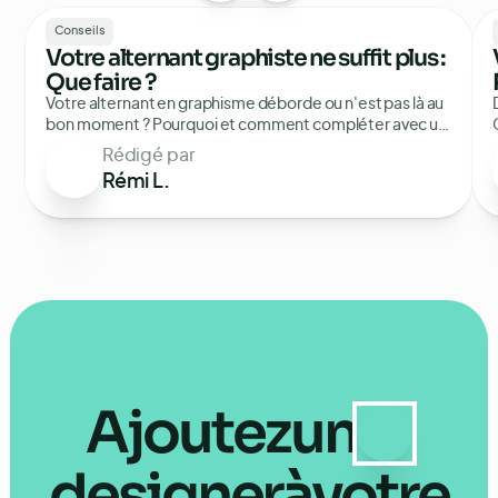
Conseils
Votre alternant graphiste ne suffit plus :
Que faire ?
Votre alternant en graphisme déborde ou n'est pas là au
bon moment ? Pourquoi et comment compléter avec un
design externalisé, sans recruter.
Rédigé par
Rémi L.
Ajoutez
un
designer
à
votre