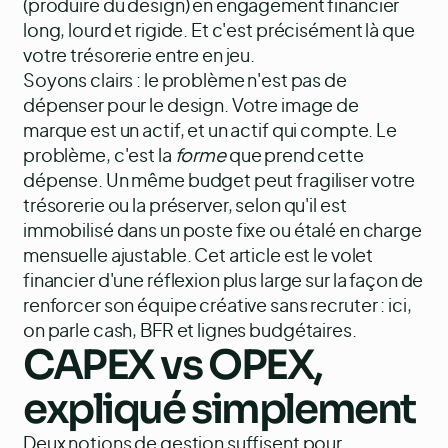
(produire du design) en engagement financier
long, lourd et rigide. Et c'est précisément là que
votre trésorerie entre en jeu.
Soyons clairs : le problème n'est pas de
dépenser pour le design. Votre image de
marque est un actif, et un actif qui compte. Le
problème, c'est la
forme
que prend cette
dépense. Un même budget peut fragiliser votre
trésorerie ou la préserver, selon qu'il est
immobilisé dans un poste fixe ou étalé en charge
mensuelle ajustable. Cet article est le volet
financier d'une réflexion plus large sur la façon de
renforcer son équipe créative sans recruter
: ici,
on parle cash, BFR et lignes budgétaires.
CAPEX vs OPEX,
expliqué simplement
Deux notions de gestion suffisent pour