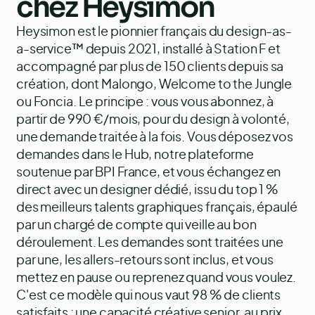
chez Heysimon
Heysimon est le pionnier français du design-as-
a-service™ depuis 2021, installé à Station F et
accompagné par plus de 150 clients depuis sa
création, dont Malongo, Welcome to the Jungle
ou Foncia. Le principe : vous vous abonnez, à
partir de 990 €/mois, pour du design à volonté,
une demande traitée à la fois. Vous déposez vos
demandes dans le Hub, notre plateforme
soutenue par BPI France, et vous échangez en
direct avec un designer dédié, issu du top 1 %
des meilleurs talents graphiques français, épaulé
par un chargé de compte qui veille au bon
déroulement. Les demandes sont traitées une
par une, les allers-retours sont inclus, et vous
mettez en pause ou reprenez quand vous voulez.
C'est ce modèle qui nous vaut 98 % de clients
satisfaits : une capacité créative senior, au prix