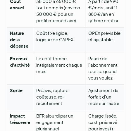
Coût
38 000 à 65 000 €
À partir de 990
annuel
tout compris (environ
€/mois, soit 11
50 000 € pour un
880 €/an en
profil intermédiaire)
rythme continu
Nature
Coût fixe rigide,
OPEX prévisible
de la
logique de CAPEX
et ajustable
dépense
En creux
Le coût tombe
Pause de
d'activité
intégralement chaque
l'abonnement,
mois
reprise quand
vous voulez
Sortie
Préavis, rupture
Ajustement du
coûteuse, re-
forfait d'un
recrutement
mois sur l'autre
Impact
BFR alourdi par un
Charge lissée,
trésorerie
engagement
cash préservé
pluriannuel
pour investir