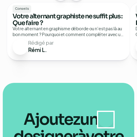
Conseils
Votre alternant graphiste ne suffit plus :
Que faire ?
Votre alternant en graphisme déborde ou n'est pas là au
bon moment ? Pourquoi et comment compléter avec un
design externalisé, sans recruter.
Rédigé par
Rémi L.
Ajoutez
un
designer
à
votre